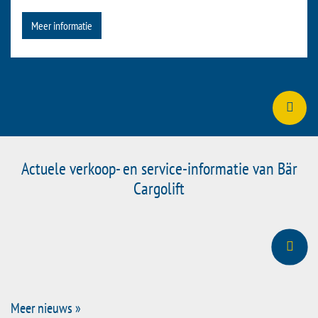
WebShop bezoeken
Diagnosesoftware Bär CargoCheck
Aangesloten via een standaard USB-kabel (poort A/B) maakt
Bär CargoCheck een snelle en gerichte storingsdiagnose
mogelijk, evenals de parametrisering van Cargolift-apparatuur
volgens de eisen en retrofitting.
Meer informatie