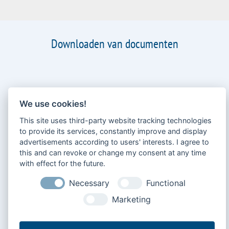
Actuele verkoop- en service-informatie van Bär
Cargolift
We use cookies!
This site uses third-party website tracking technologies
Meer nieuws »
to provide its services, constantly improve and display
advertisements according to users' interests. I agree to
this and can revoke or change my consent at any time
with effect for the future.
Downloaden van documenten
Necessary
Functional
Marketing