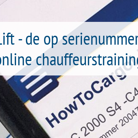
ft - de op serienumme
online chauffeurstrainin