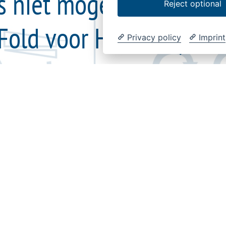
 niet mogelijk - automa
Reject optional
Fold voor HydFalt (VI 0
Privacy policy
Imprint