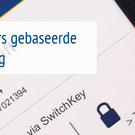
rs gebaseerde
g