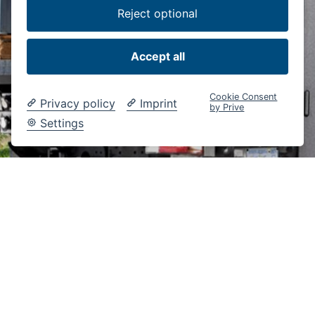
Reject optional
Bär CargoCheck 2020 is nu
Accept all
beschikbaar! (SI 12/20)
Cookie Consent
Privacy policy
Imprint
by Prive
Settings