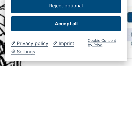
Reject optional
NIEUW: Interactieve
Accept all
explosive tekeningen in
onze WebShop (SI 08/2020)
Cookie Consent
Privacy policy
Imprint
by Prive
Settings