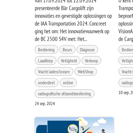
Van 17.09.2024 tot 22.09.2024
U kent 
presenteerde Bär Cargolift zijn
Transp
innovaties en gevestigde oplossingen op
beproef
de IAA Transportation 2024. Concreet
oplossi
ging het om: Het innovatievuurwerk op
VisionA
de BC 2500 S4V met: Het...
de Cargo
Bediening
Beurs
Diagnose
Bedien
Laadklep
Veiligheid
Verkoop
Veiligh
Vracht laden/lossen
WebShop
Vracht
onderdeel
online
radiog
10 sep. 
radiografische afstandsbediening
24 sep. 2024