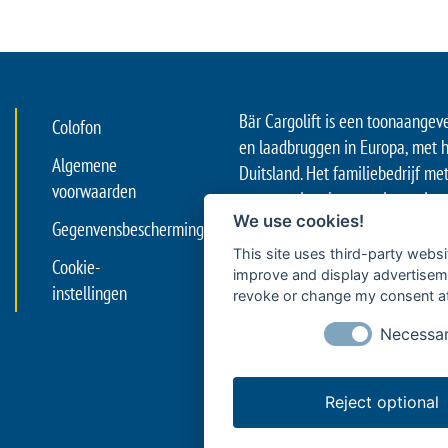
Bär Cargolift is een toonaangev
Colofon
en laadbruggen in Europa, met h
Algemene
Duitsland. Het familiebedrijf me
voorwaarden
een premium leverancier en inno
We use cookies!
van efficiënt goederentransport 
Gegenvensbescherming
hefsystemen aan de achterzijde
This site uses third-party websi
Cookie-
zowel de professionele logistie
improve and display advertisemen
instellingen
revoke or change my consent at 
met vrachtwagens en opleggers 
met opleggers, ambachtelijke b
Necessa
transportbedrijven en logistiek
kilometer’.
Reject optional