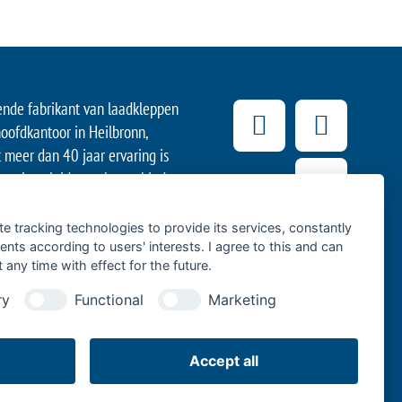
ende fabrikant van laadkleppen
oofdkantoor in Heilbronn,
t meer dan 40 jaar ervaring is
vatieve leider op het gebied
met bedrijfsvoertuigen. Zijn
 van voertuigen ondersteunen
te tracking technologies to provide its services, constantly
k van levensmiddelen en dranken
ts according to users' interests. I agree to this and can
any time with effect for the future.
als het langeafstandsvervoer
edrijven met bestelwagens of
ry
Functional
Marketing
e ondernemingen op de ‘laatste
Accept all