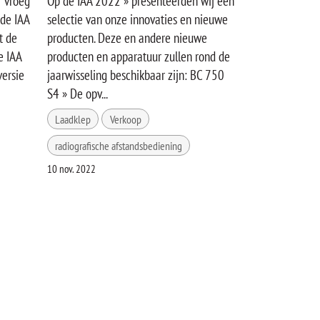
r vroeg
Op de IAA 2022 » presenteerden wij een
 de IAA
selectie van onze innovaties en nieuwe
t de
producten. Deze en andere nieuwe
e IAA
producten en apparatuur zullen rond de
versie
jaarwisseling beschikbaar zijn: BC 750
S4 » De opv...
Laadklep
Verkoop
radiografische afstandsbediening
10 nov. 2022