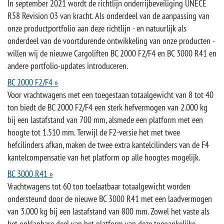
In september 2021 wordt de richtlijn onderrijbeveiliging UNECE
R58 Revision 03 van kracht. Als onderdeel van de aanpassing van
onze productportfolio aan deze richtlijn - en natuurlijk als
onderdeel van de voortdurende ontwikkeling van onze producten -
willen wij de nieuwe Cargoliften BC 2000 F2/F4 en BC 3000 R41 en
andere portfolio-updates introduceren.
BC 2000 F2/F4 »
Voor vrachtwagens met een toegestaan totaalgewicht van 8 tot 40
ton biedt de BC 2000 F2/F4 een sterk hefvermogen van 2.000 kg
bij een lastafstand van 700 mm, alsmede een platform met een
hoogte tot 1.510 mm. Terwijl de F2-versie het met twee
hefcilinders afkan, maken de twee extra kantelcilinders van de F4
kantelcompensatie van het platform op alle hoogtes mogelijk.
BC 3000 R41 »
Vrachtwagens tot 60 ton toelaatbaar totaalgewicht worden
ondersteund door de nieuwe BC 3000 R41 met een laadvermogen
van 3.000 kg bij een lastafstand van 800 mm. Zowel het vaste als
het opklapbare deel van het platform van deze toegankelijke