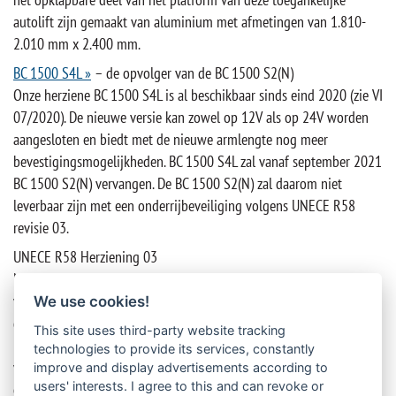
autolift zijn gemaakt van aluminium met afmetingen van 1.810-
2.010 mm x 2.400 mm.
BC 1500 S4L »
– de opvolger van de BC 1500 S2(N)
Onze herziene BC 1500 S4L is al beschikbaar sinds eind 2020 (zie VI
07/2020). De nieuwe versie kan zowel op 12V als op 24V worden
aangesloten en biedt met de nieuwe armlengte nog meer
bevestigingsmogelijkheden. BC 1500 S4L zal vanaf september 2021
BC 1500 S2(N) vervangen. De BC 1500 S2(N) zal daarom niet
leverbaar zijn met een onderrijbeveiliging volgens UNECE R58
revisie 03.
UNECE R58 Herziening 03
Nu al komen u en wij voertuigen tegen die voldoen aan de richtlijn
voor onderrijbeveiliging UNECE R58 Revision 03. Wij willen er
We use cookies!
graag voor zorgen dat u de juiste Cargolift voor het draagvoertuig
This site uses third-party website tracking
krijgt. Daarom verzoeken wij u ons bij uw aanvraag mee te delen
technologies to provide its services, constantly
voor welke revisie het vervoermiddel gecertificeerd is. Wij hebben
improve and display advertisements according to
users' interests. I agree to this and can revoke or
onze maatbladen dienovereenkomstig aangepast.