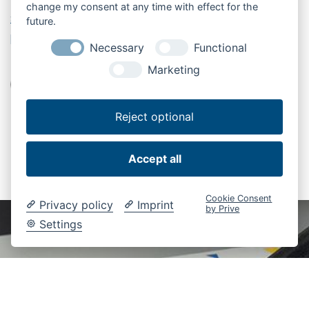
change my consent at any time with effect for the
» Download maatblad
future.
LABELS
Necessary
Functional
Marketing
Laadklep
Veiligheid
Verkoop
Vracht laden/lossen
Reject optional
Accept all
Cookie Consent
Privacy policy
Imprint
by Prive
Settings