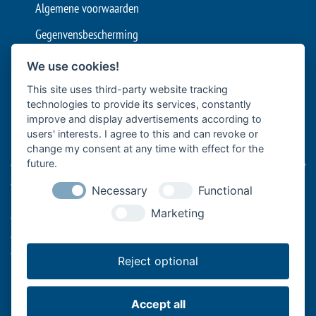
Algemene voorwaarden
Gegenvensbescherming
Cookie-instellingen
We use cookies!
This site uses third-party website tracking
Bär Cargolift is een toonaangevende fabrikant van laadkleppen en
technologies to provide its services, constantly
laadbruggen in Europa, met hoofdkantoor in Heilbronn, Duitsland.
improve and display advertisements according to
Het familiebedrijf met meer dan 40 jaar ervaring is een premium
users' interests. I agree to this and can revoke or
leverancier en innovatieve leider op het gebied van efficiënt
change my consent at any time with effect for the
goederentransport met bedrijfsvoertuigen. Zijn hefsystemen aan de
future.
achterzijde van voertuigen ondersteunen zowel de professionele
Necessary
Functional
logistiek van levensmiddelen en dranken met vrachtwagens en
Marketing
opleggers als het langeafstandsvervoer met opleggers,
ambachtelijke bedrijven met bestelwagens of transportbedrijven
en logistieke ondernemingen op de ‘laatste kilometer’.
Reject optional
Accept all