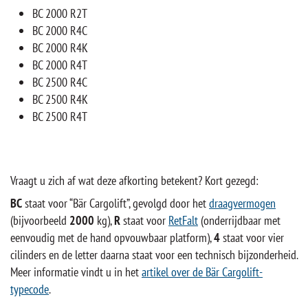
BC 2000 R2T
BC 2000 R4C
BC 2000 R4K
BC 2000 R4T
BC 2500 R4C
BC 2500 R4K
BC 2500 R4T
Vraagt u zich af wat deze afkorting betekent? Kort gezegd:
BC
staat voor “Bär Cargolift”, gevolgd door het
draagvermogen
(bijvoorbeeld
2000
kg),
R
staat voor
RetFalt
(onderrijdbaar met
eenvoudig met de hand opvouwbaar platform),
4
staat voor vier
cilinders en de letter daarna staat voor een technisch bijzonderheid.
Meer informatie vindt u in het
artikel over de Bär Cargolift-
typecode
.