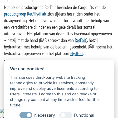
Net als de productgroep RetFalt bevinden de Cargolifts van de
productgroep Ret/HydFalt
zich tijdens het rijden onder het
draagvoertuig. Het opgevouwen platform wordt met behulp van
een verschuifbare cilinder en een geleiderail horizontaal
uitgeschoven. Het platform van deze lift is tweemaal opgevouwen
– hetzij met de hand (BÄR spreekt dan van
RetFalt
), hetzij
hydraulisch met behulp van de bedieningseenheid. BÄR noemt het
hydraulisch opvouwen van het platform
HydFalt
.
In vergelijking met RetFalt-vrachtliften met een enkelvoudig
opgevouwen platform zijn
Ret/HydFalt-vrachtliften
compacter
We use cookies!
gebouwd. Ze hebben dus minder overhang nodig, dat wil zeggen
This site uses third-party website tracking
vrije ruimte aan de achterkant van het voertuig. Tegelijkertijd
technologies to provide its services, constantly
brengt de dubbele platformvouwing extra werkstappen met zich
improve and display advertisements according to
users' interests. I agree to this and can revoke or
mee.
change my consent at any time with effect for the
future.
Necessary
Functional