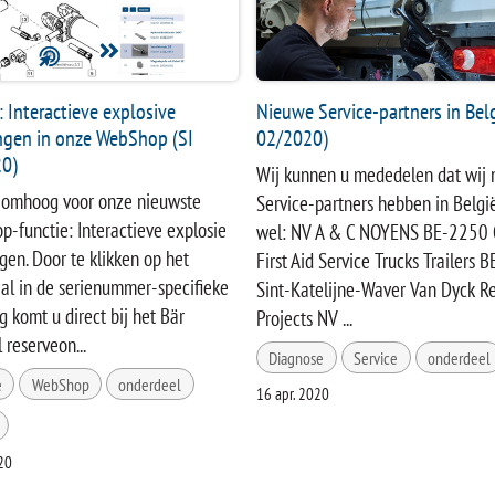
 Interactieve explosive
Nieuwe Service-partners in Bel
ngen in onze WebShop (SI
02/2020)
0)
Wij kunnen u mededelen dat wij
 omhoog voor onze nieuwste
Service-partners hebben in Belgi
-functie: Interactieve explosie
wel: NV A & C NOYENS BE-2250
gen. Door te klikken op het
First Aid Service Trucks Trailers
al in de serienummer-specifieke
Sint-Katelijne-Waver Van Dyck Re
g komt u direct bij het Bär
Projects NV ...
 reserveon...
Diagnose
Service
onderdeel
e
WebShop
onderdeel
16 apr. 2020
20