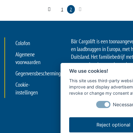
1
2
Bär Cargolift is een toonaangev
Colofon
en laadbruggen in Europa, met h
Algemene
Duitsland. Het familiebedrijf me
voorwaarden
een premium leverancier en inno
We use cookies!
van efficiënt goederentransport 
Gegenvensbescherming
hefsystemen aan de achterzijde
This site uses third-party websi
Cookie-
zowel de professionele logistie
improve and display advertisemen
instellingen
revoke or change my consent at 
met vrachtwagens en opleggers 
met opleggers, ambachtelijke b
Necessa
transportbedrijven en logistiek
kilometer’.
Reject optional