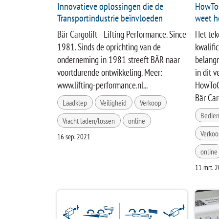
Innovatieve oplossingen die de
HowToC
Transportindustrie beïnvloeden
weet h
Bär Cargolift - Lifting Performance. Since
Het tek
1981. Sinds de oprichting van de
kwalifi
onderneming in 1981 streeft BÄR naar
belangr
voortdurende ontwikkeling. Meer:
in dit 
www.lifting-performance.nl...
HowToCa
Bär Carg
Laadklep
Veiligheid
Verkoop
Bedien
Vracht laden/lossen
online
Verkoo
16 sep. 2021
online
11 mrt. 