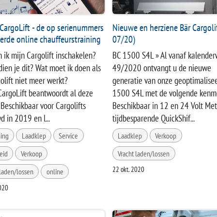
argoLift - de op serienummers
Nieuwe en herziene Bär Cargolif
erde online chauffeurstraining
07/20)
 ik mijn Cargolift inschakelen?
BC 1500 S4L » Al vanaf kalende
ien je dit? Wat moet ik doen als
49/2020 ontvangt u de nieuwe
olift niet meer werkt?
generatie van onze geoptimalise
argoLift beantwoordt al deze
1500 S4L met de volgende kenm
 Beschikbaar voor Cargolifts
Beschikbaar in 12 en 24 Volt Met
 in 2019 en l...
tijdbesparende QuickShif...
ing
Laadklep
Service
Laadklep
Verkoop
eid
Verkoop
Vracht laden/lossen
22 okt. 2020
 laden/lossen
online
020