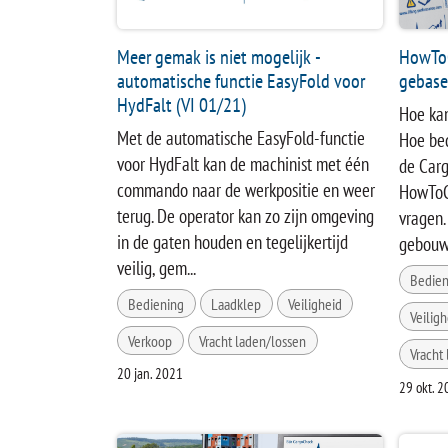
Meer gemak is niet mogelijk -
HowToC
automatische functie EasyFold voor
gebase
HydFalt (VI 01/21)
Hoe kan
Met de automatische EasyFold-functie
Hoe bed
voor HydFalt kan de machinist met één
de Carg
commando naar de werkpositie en weer
HowToC
terug. De operator kan zo zijn omgeving
vragen.
in de gaten houden en tegelijkertijd
gebouwd
veilig, gem...
Bedien
Bediening
Laadklep
Veiligheid
Veiligh
Verkoop
Vracht laden/lossen
Vracht
20 jan. 2021
29 okt. 2