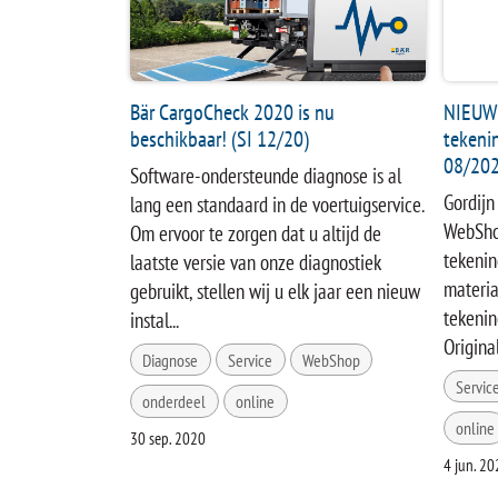
Bär CargoCheck 2020 is nu
NIEUW:
beschikbaar! (SI 12/20)
tekeni
08/202
Software-ondersteunde diagnose is al
Gordijn
lang een standaard in de voertuigservice.
WebShop
Om ervoor te zorgen dat u altijd de
tekenin
laatste versie van onze diagnostiek
materia
gebruikt, stellen wij u elk jaar een nieuw
tekenin
instal...
Original
Diagnose
Service
WebShop
Servic
onderdeel
online
online
30 sep. 2020
4 jun. 20