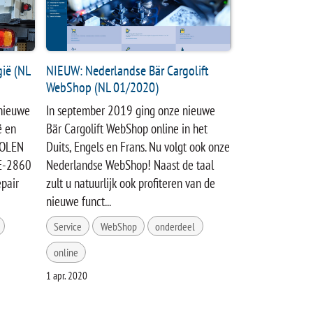
gië (NL
NIEUW: Nederlandse Bär Cargolift
WebShop (NL 01/2020)
 nieuwe
In september 2019 ging onze nieuwe
ë en
Bär Cargolift WebShop online in het
 OLEN
Duits, Engels en Frans. Nu volgt ook onze
 BE-2860
Nederlandse WebShop! Naast de taal
pair
zult u natuurlijk ook profiteren van de
nieuwe funct...
Service
WebShop
onderdeel
online
1 apr. 2020