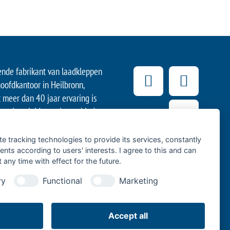
ende fabrikant van laadkleppen
oofdkantoor in Heilbronn,
t meer dan 40 jaar ervaring is
vatieve leider op het gebied
met bedrijfsvoertuigen. Zijn
 van voertuigen ondersteunen
te tracking technologies to provide its services, constantly
k van levensmiddelen en dranken
ts according to users' interests. I agree to this and can
any time with effect for the future.
als het langeafstandsvervoer
edrijven met bestelwagens of
ry
Functional
Marketing
e ondernemingen op de ‘laatste
Accept all