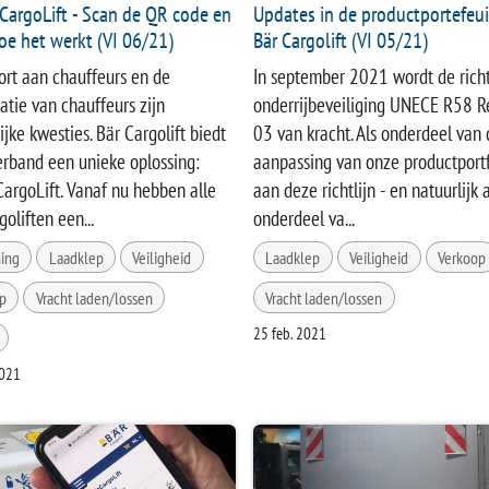
argoLift - Scan de QR code en
Updates in de productportefeui
oe het werkt (VI 06/21)
Bär Cargolift (VI 05/21)
ort aan chauffeurs en de
In september 2021 wordt de richt
catie van chauffeurs zijn
onderrijbeveiliging UNECE R58 R
ijke kwesties. Bär Cargolift biedt
03 van kracht. Als onderdeel van 
verband een unieke oplossing:
aanpassing van onze productportf
rgoLift. Vanaf nu hebben alle
aan deze richtlijn - en natuurlijk a
oliften een...
onderdeel va...
ing
Laadklep
Veiligheid
Laadklep
Veiligheid
Verkoop
p
Vracht laden/lossen
Vracht laden/lossen
25 feb. 2021
2021